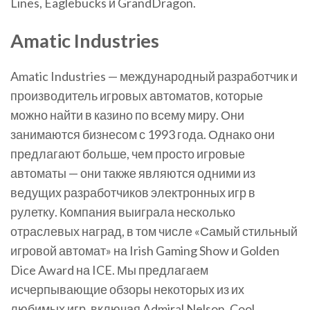
Lines, Eaglebucks и GrandDragon.
Amatic Industries
Amatic Industries — международный разработчик и
производитель игровых автоматов, которые
можно найти в казино по всему миру. Они
занимаются бизнесом с 1993 года. Однако они
предлагают больше, чем просто игровые
автоматы — они также являются одними из
ведущих разработчиков электронных игр в
рулетку. Компания выиграла несколько
отраслевых наград, в том числе «Самый стильный
игровой автомат» на Irish Gaming Show и Golden
Dice Award на ICE. Мы предлагаем
исчерпывающие обзоры некоторых из их
любимых игр, включая Admiral Nelson, Cool