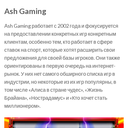
Ash Gaming
Ash Gaming работает с 2002 года и фокусируется
на предоставлении конкретных игр конкретным
клиентам, особенно тем, кто работает в сфере
ставок на спорт, которые хотят расширить свои
предложения для своей базы игроков. Они также
ориентированы в первую очередь на интернет-
рынок. У них нет самого обширного списка игр в
индустрии, но некоторые из их игр популярны, в
том числе «Алиса в стране чудес», «Жизнь
Брайана», «Нострадамус» и «Кто хочет стать
миллионером».